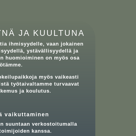
YNÄ JA KUULTUNA
tia ihmisyydelle, vaan jokainen
syydellä, ystävällisyydellä ja
en huomioiminen on myös osa
yötämme.
okeilupaikkoja myös vaikeasti
eistä työtaivaltamme turvaavat
kokemus ja koulutus.
ä vaikuttaminen
n suuntaan verkostoitumalla
 toimijoiden kanssa.