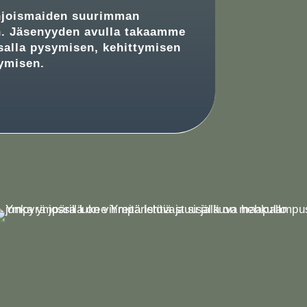
ohjoismaiden suurimman
n. Jäsenyyden avulla takaamme
alla pysymisen, kehittymisen
ymisen.