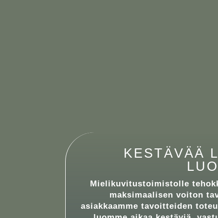
KESTÄVÄÄ L
LU
Mielikuvitustoimistolle tehok
maksimaalisen voiton tav
asiakkaamme tavoitteiden toteut
luomme aikaa kestäviä, vastu