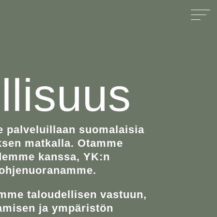
­lisuus
e palveluillaan suomalaisia
yksen matkalla. Otamme
idemme kanssa,
YK:n
t ohjenuoranamme.
me taloudellisen vastuun,
tamisen ja ympäristön