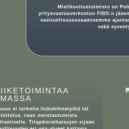
Mielikuvitustoimisto on P
yritysvastuuverkoston FIBS:n jäse
vastuullisuusosaamisemme ajantas
sekä syvent
IIKETOIMINTAA
OMASSA
kuus ei tarkoita liukuhihnatyötä tai
oittelua, vaan omistautumista
tamiselle. Tilapäisratkaisujen sijaan
ullisuuden eri osa-alueet kattavia