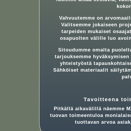
kokon
Vahvuutemme on arvomaail
Valitsemme jokaiseen proje
tarpeiden mukaiset osaaja
osapuolten välille luo avoi
Sitoudumme omalta puolelt
tarjouksemme hyväksymisen 
yhteistyöstä tapauskohtai
Sähköiset materiaalit säilytä
pal
Tavoitteena to
Pitkällä aikavälillä näemme M
tuovan toimeentuloa monialaise
tuottavan arvoa asia