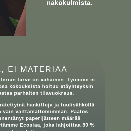
näkökulmista.
, EI MATERIAA
terian tarve on vähäinen. Työmme ei
taosa kokouksista hoituu etäyhteyksin
astaa parhaiten tilavuokraus.
ätettyinä hankittuja ja tuulisähköllä
ä vain välttämättömimmän. Päätös
enentänyt paperijätteen määrää
äytämme
Ecosiaa
, joka lahjoittaa 80 %