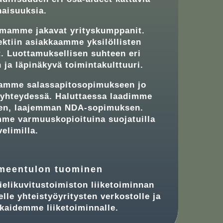
aisuuksia.
mamme jakavat yrityskumppanit.
ktiin asiakkaamme yksilöllisten
t. Luottamuksellisen suhteen eri
n ja läpinäkyvä toimintakulttuuri.
amme salassapitosopimukseen jo
yhteydessä. Haluttaessa laadimme
sen, laajemman NDA-sopimuksen.
mme varmuuskopioituina suojatuilla
velimilla.
imeentulon tuominen
ielikuvitustoimiston liiketoiminnan
lle yhteistyöyritysten verkostolle ja
kkaidemme liiketoiminnalle.