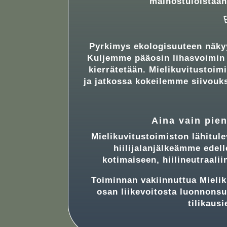
mainostuloistaan
Pyrkimys ekologisuuteen näkyy
Kuljemme pääosin lihasvoimin ja
kierrätetään. Mielikuvitustoim
ja jatkossa kokeilemme siivouk
Aina vain pien
Mielikuvitustoimiston lähitul
hiilijalanjälkeämme edel
kotimaiseen, hiilineutraalii
Toiminnan vakiinnuttua Mielik
osan liikevoitosta luonnonsu
tilikaus