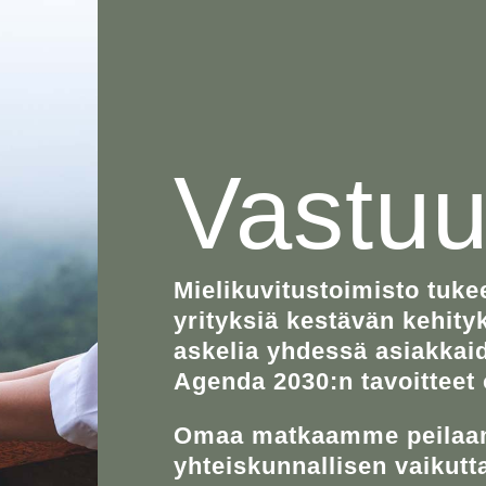
Vastuul
Mielikuvitustoimisto tuke
yrityksiä kestävän kehit
askelia yhdessä asiakka
Agenda 2030
:n tavoittee
Omaa matkaamme peilaam
yhteiskunnallisen vaikut