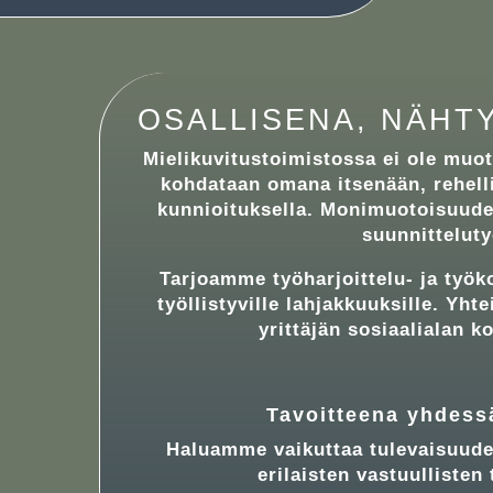
OSALLISENA, NÄHT
Mielikuvitustoimistossa ei ole muot
kohdataan omana itsenään, rehelli
kunnioituksella. Monimuotoisuud
suunnittelut
Tarjoamme työharjoittelu- ja työk
työllistyville lahjakkuuksille. Yht
yrittäjän sosiaalialan 
Tavoitteena yhdess
Haluamme vaikuttaa tulevaisuude
erilaisten vastuullisten