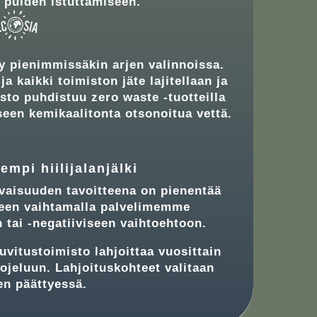
 puiden istuttamiseen.
 pienimmissäkin arjen valinnoissa.
 kaikki toimiston jäte lajitellaan ja
isto puhdistuu zero waste -tuotteilla
seen kemikaalitonta otsonoitua vettä.
empi hiilijalanjälki
evaisuuden tavoitteena on pienentää
leen vaihtamalla palvelimemme
n tai -negatiiviseen vaihtoehtoon.
uvitustoimisto lahjoittaa vuosittain
ojeluun. Lahjoituskohteet valitaan
ien päättyessä.