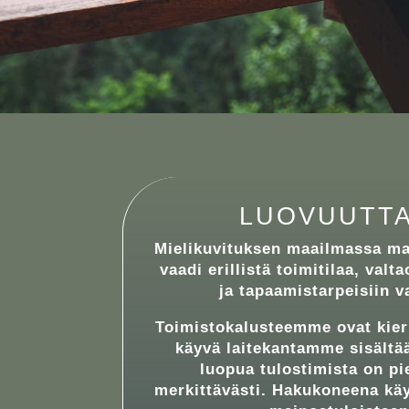
LUOVUUTTA
Mielikuvituksen maailmassa ma
vaadi erillistä toimitilaa, val
ja tapaamistarpeisiin v
Toimistokalusteemme ovat kierr
käyvä laitekantamme sisältä
luopua tulostimista on pi
merkittävästi. Hakukoneena k